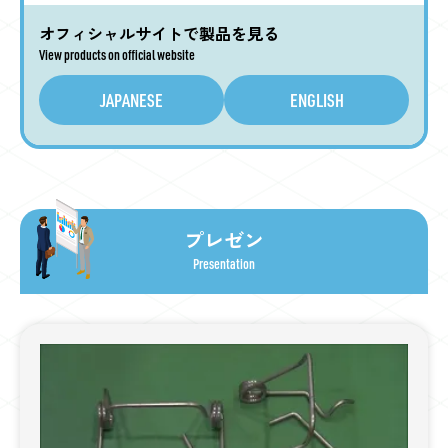
オフィシャルサイトとは違った
オフィシャルサイトで製品を見る
ビジュアルで構築しています。
View products on official website
SHINKO FES is built
under the concept of virtual exhibition site with a
JAPANESE
ENGLISH
バーチャル
スタッフ
貢献パートナー
different visual from the official site
Virtual Staff
Contribution Partners
for easier and deeper understanding of our products.
プレゼン
YouTube
動画一覧
Presentation
Youtube