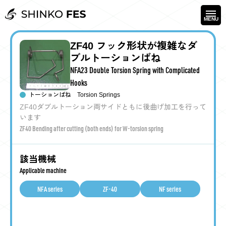
SHINKO FESとは
お気に入り
About SHINKO FES
Favorite
MENU
MENU
HOME
CLOSE
CLOSE
CLOSE
CLOSE
ZF40 フック形状が複雑なダ
SHINKO FES とは
探検してみる
ブルトーションばね
Deep Exploration
About SHINKO FES
NFA23 Double Torsion Spring with Complicated
お気に入り製品一覧
Hooks
開発の背景や考え方、詳細情報を深掘りしてお伝えします。
Favorite Product List
We show deep information about our product development
トーションばね
Torsion Springs
background, concept, and details.
各製品の「気になる！」ボタンを押してお気に入り登録
ZF40ダブルトーション両サイドともに後曲げ加工を行って
することで、
すぐに製品をご確認いただけます。
います
ばねから探す
You can save your favorite information by pressing
ZF40 Bending after cutting (both ends) for W-torsion spring
Search From Springs
"Favorite" to check them again quickly.
ばね、部分形状、加工方法から技術や製品の特長をお伝えします。
該当機械
You can find our technical or product features from springs, their
Applicable machine
現在お気に入り登録されている
partial shapes, or manufacturing methods.
SHINKO FESは
製品はありません
より気軽に、より深く
NFA series
ZF-40
NF series
No saved information now.
知立センター
ニュース
製品をご理解頂けるように
イベント
Chiryu Center
仮想展示会のコンセプトの下、
News/Events
製品情報を見る
Products List