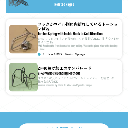
Related Pages
フックがコイル側に内折れしているトーショ
ンばね
Torsion Spring with Inside Hook to Coil Direction
ZF40によるコイリング後の前フック後曲げ加工。曲げている位
置にご注目。
ZF40 Bending the front hook after body coiling. Watch the place where the bending
is done.
トーションばね
Torsion Springs
ZF40曲げ加工のオンパレード
ZF40 Various Bending Methods
３つの３次元スライドとスピンドルチェンジャーを駆使した
様々な曲げ加工
Various bendinds by Three 3D slides and Spindle changer