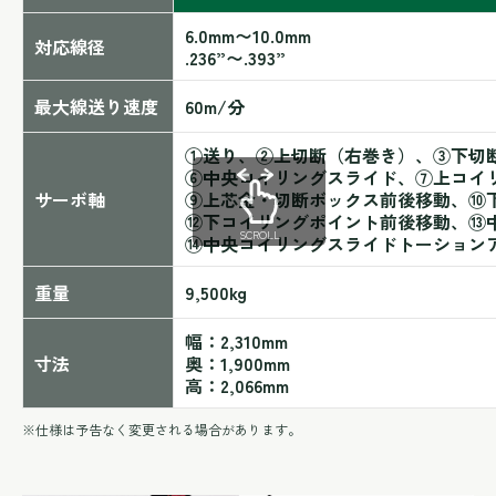
6.0mm〜10.0mm
対応線径
.236”〜.393”
最大線送り速度
60m/分
①送り、②上切断（右巻き）、③下切
⑥中央コイリングスライド、⑦上コイ
サーボ軸
⑨上芯金・切断ボックス前後移動、⑩
⑫下コイリングポイント前後移動、⑬
SCROLL
⑭中央コイリングスライドトーション
重量
9,500kg
幅：2,310mm
寸法
奥：1,900mm
高：2,066mm
※仕様は予告なく変更される場合があります。